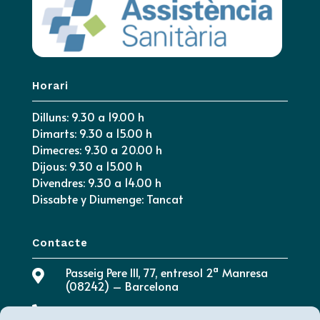
Horari
Dilluns: 9.30 a 19.00 h
Dimarts: 9.30 a 15.00 h
Dimecres: 9.30 a 20.00 h
Dijous: 9.30 a 15.00 h
Divendres: 9.30 a 14.00 h
Dissabte y Diumenge: Tancat
Contacte
Passeig Pere III, 77, entresol 2ª Manresa

(08242) – Barcelona

680 944 448 - 938 734 737